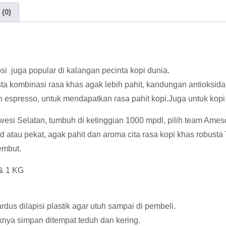
 (0)
i juga popular di kalangan pecinta kopi dunia.
 kombinasi rasa khas agak lebih pahit, kandungan antioksidan di
 espresso, untuk mendapatkan rasa pahit kopi.Juga untuk kopi
awesi Selatan, tumbuh di ketinggian 1000 mpdl, pilih team Ame
old atau pekat, agak pahit dan aroma cita rasa kopi khas robus
embut.
& 1 KG
us dilapisi plastik agar utuh sampai di pembeli.
knya simpan ditempat teduh dan kering.