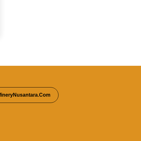
fineryNusantara.Com