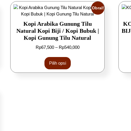
Obral!
Kopi Arabika Gunung Tilu
KO
Natural Kopi Biji / Kopi Bubuk |
BIJ
Kopi Gunung Tilu Natural
Rp
67,500
–
Rp
540,000
Pilih opsi