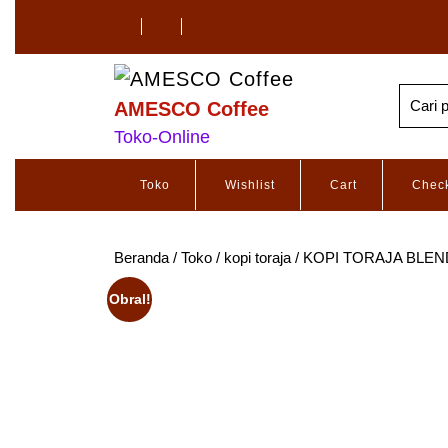
AMESCO Coffee
Toko-Online
Toko
Wishlist
Cart
Chec
Beranda
/
Toko
/
kopi toraja
/ KOPI TORAJA BLEND K
Obral!