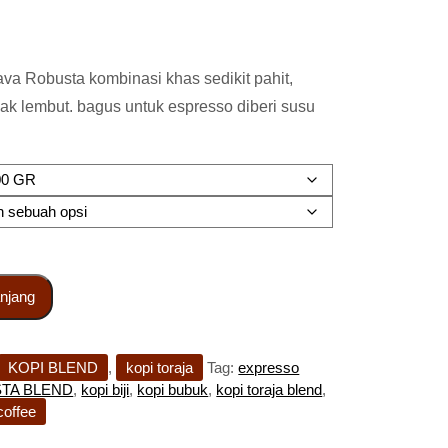
ava Robusta kombinasi khas sedikit pahit,
gak lembut. bagus untuk espresso diberi susu
njang
KOPI BLEND
,
kopi toraja
Tag:
expresso
STA BLEND
,
kopi biji
,
kopi bubuk
,
kopi toraja blend
,
offee