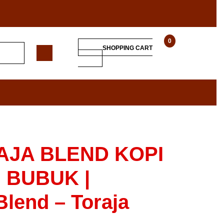
0
SHOPPING CART
AJA BLEND KOPI
I BUBUK |
lend – Toraja