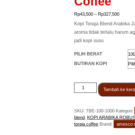
Coffee
Rp
43,500
–
Rp
327,500
Kopi Toraja Blend Arabika J
aroma tidak terlalu harum a
jadi kopi susu
PILIH BERAT
BUTIRAN KOPI
Tambah ke kera
SKU:
TBE-100-1000
Kategori:
blend
,
KOPI ARABIKA ROBU
toraja coffee
Brand:
amesco c