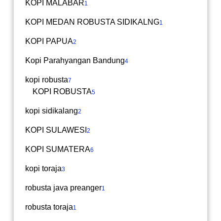
KOPI MALABAR
1
KOPI MEDAN ROBUSTA SIDIKALNG
1
KOPI PAPUA
2
Kopi Parahyangan Bandung
4
kopi robusta
7
KOPI ROBUSTA
5
kopi sidikalang
2
KOPI SULAWESI
2
KOPI SUMATERA
6
kopi toraja
3
robusta java preanger
1
robusta toraja
1