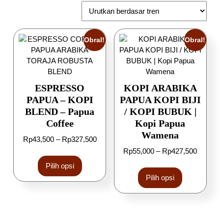
Obral!
Obral!
ESPRESSO
KOPI ARABIKA
PAPUA – KOPI
PAPUA KOPI BIJI
BLEND – Papua
/ KOPI BUBUK |
Coffee
Kopi Papua
Wamena
Rp
43,500
–
Rp
327,500
Rp
55,000
–
Rp
427,500
Pilih opsi
Pilih opsi