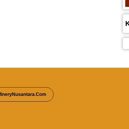
fineryNusantara.Com