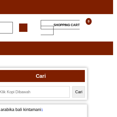
0
SHOPPING CART
Cari
Cari
arabika bali kintamani
1