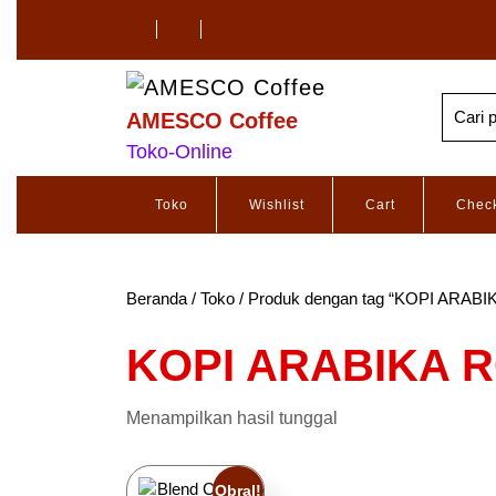
AMESCO Coffee
Toko-Online
Toko
Wishlist
Cart
Chec
Beranda
/
Toko
/ Produk dengan tag “KOPI ARA
KOPI ARABIKA 
Menampilkan hasil tunggal
Obral!