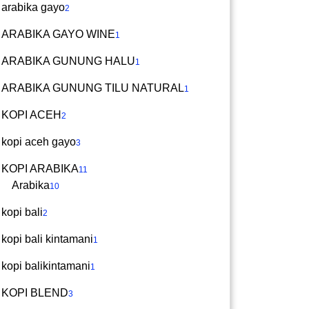
arabika gayo
2
ARABIKA GAYO WINE
1
ARABIKA GUNUNG HALU
1
ARABIKA GUNUNG TILU NATURAL
1
KOPI ACEH
2
kopi aceh gayo
3
KOPI ARABIKA
11
Arabika
10
kopi bali
2
kopi bali kintamani
1
kopi balikintamani
1
KOPI BLEND
3