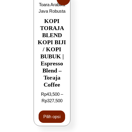
KOPI
TORAJA
BLEND
KOPI BIJI
/ KOPI
BUBUK |
Espresso
Blend –
Toraja
Coffee
Rp
43,500
–
Rp
327,500
Pilih opsi