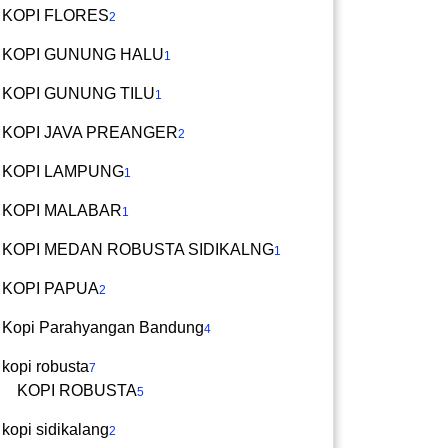
KOPI FLORES
2
KOPI GUNUNG HALU
1
KOPI GUNUNG TILU
1
KOPI JAVA PREANGER
2
KOPI LAMPUNG
1
KOPI MALABAR
1
KOPI MEDAN ROBUSTA SIDIKALNG
1
KOPI PAPUA
2
Kopi Parahyangan Bandung
4
kopi robusta
7
KOPI ROBUSTA
5
kopi sidikalang
2