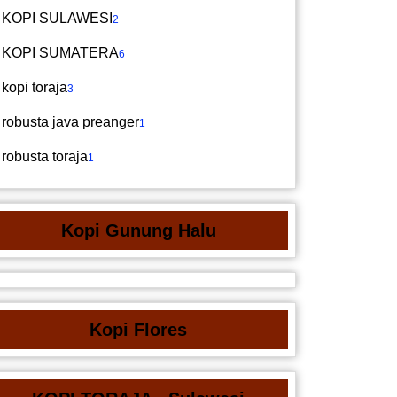
KOPI SULAWESI
2
KOPI SUMATERA
6
kopi toraja
3
robusta java preanger
1
robusta toraja
1
Kopi Gunung Halu
Kopi Flores