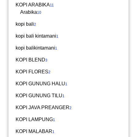
KOPI ARABIKA
11
Arabika
10
kopi bali
2
kopi bali kintamani
1
kopi balikintamani
1
KOPI BLEND
3
KOPI FLORES
2
KOPI GUNUNG HALU
1
KOPI GUNUNG TILU
1
KOPI JAVA PREANGER
2
KOPI LAMPUNG
1
KOPI MALABAR
1