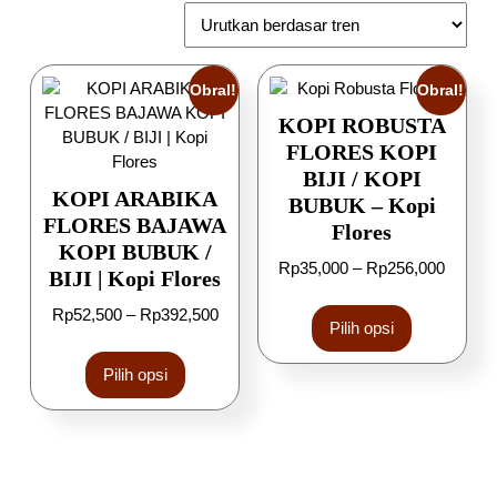
Obral!
Obral!
KOPI ROBUSTA
FLORES KOPI
BIJI / KOPI
KOPI ARABIKA
BUBUK – Kopi
FLORES BAJAWA
Flores
KOPI BUBUK /
Rp
35,000
–
Rp
256,000
BIJI | Kopi Flores
Rp
52,500
–
Rp
392,500
Pilih opsi
Pilih opsi