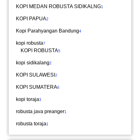
KOPI MEDAN ROBUSTA SIDIKALNG
1
KOPI PAPUA
2
Kopi Parahyangan Bandung
4
kopi robusta
7
KOPI ROBUSTA
5
kopi sidikalang
2
KOPI SULAWESI
2
KOPI SUMATERA
6
kopi toraja
3
robusta java preanger
1
robusta toraja
1