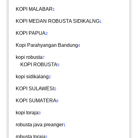
KOPI MALABAR
1
KOPI MEDAN ROBUSTA SIDIKALNG
1
KOPI PAPUA
2
Kopi Parahyangan Bandung
4
kopi robusta
7
KOPI ROBUSTA
5
kopi sidikalang
2
KOPI SULAWESI
2
KOPI SUMATERA
6
kopi toraja
3
robusta java preanger
1
robusta toraja
1