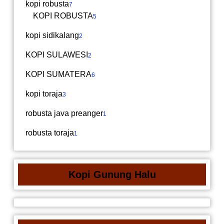
kopi robusta
7
KOPI ROBUSTA
5
kopi sidikalang
2
KOPI SULAWESI
2
KOPI SUMATERA
6
kopi toraja
3
robusta java preanger
1
robusta toraja
1
Kopi Gunung Halu