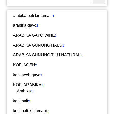
arabika bali kintamani
1
arabika gayo
2
ARABIKA GAYO WINE
1
ARABIKA GUNUNG HALU
1
ARABIKA GUNUNG TILU NATURAL
1
KOPI ACEH
2
kopi aceh gayo
3
KOPI ARABIKA
11
Arabika
10
kopi bali
2
kopi bali kintamani
1