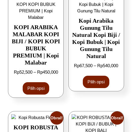
Kopi Arabika
KOPI ARABIKA
Gunung Tilu
MALABAR KOPI
Natural Kopi Biji /
BIJI / KOPI KOPI
Kopi Bubuk | Kopi
BUBUK
Gunung Tilu
PREMIUM | Kopi
Natural
Malabar
Rp
67,500
–
Rp
540,000
Rp
52,500
–
Rp
450,000
Pilih opsi
Pilih opsi
Obral!
Obral!
KOPI ROBUSTA