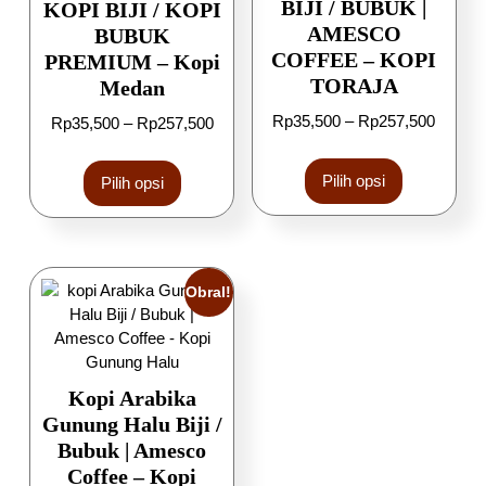
BIJI / BUBUK |
KOPI BIJI / KOPI
AMESCO
BUBUK
COFFEE – KOPI
PREMIUM – Kopi
TORAJA
Medan
Rp
35,500
–
Rp
257,500
Rp
35,500
–
Rp
257,500
Pilih opsi
Pilih opsi
Obral!
Kopi Arabika
Gunung Halu Biji /
Bubuk | Amesco
Coffee – Kopi