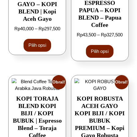
ESPRESSO
GAYO – KOPI
PAPUA – KOPI
BLEND | Kopi
BLEND – Papua
Aceh Gayo
Coffee
Rp
40,000
–
Rp
297,500
Rp
43,500
–
Rp
327,500
Pilih opsi
Pilih opsi
Obral!
Obral!
KOPI TORAJA
KOPI ROBUSTA
BLEND KOPI
ACEH GAYO
BIJI / KOPI
KOPI BIJI / KOPI
BUBUK | Espresso
BUBUK
Blend – Toraja
PREMIUM – Kopi
Coffee
Gayo Robusta