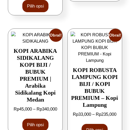
Pilih opsi
Obral!
Obral!
KOPI ARABIKA
SIDIKALANG
KOPI BIJI /
KOPI ROBUSTA
BUBUK
LAMPUNG KOPI
PREMIUM |
BIJI / KOPI
Arabika
BUBUK
Sidikalang Kopi
PREMIUM – Kopi
Medan
Lampung
Rp
45,000
–
Rp
340,000
Rp
33,000
–
Rp
235,000
Pilih opsi
Pilih opsi