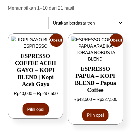
Menampilkan 1–10 dari 21 hasil
Obral!
Obral!
ESPRESSO
COFFEE ACEH
ESPRESSO
GAYO – KOPI
PAPUA – KOPI
BLEND | Kopi
BLEND – Papua
Aceh Gayo
Coffee
Rp
40,000
–
Rp
297,500
Rp
43,500
–
Rp
327,500
Pilih opsi
Pilih opsi