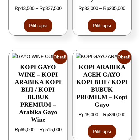
Rp
43,500
–
Rp
327,500
Rp
33,000
–
Rp
235,000
Pilih opsi
Pilih opsi
Obral!
Obral!
KOPI GAYO
KOPI ARABIKA
WINE – KOPI
ACEH GAYO
ARABIKA KOPI
KOPI BIJI / KOPI
BIJI / KOPI
BUBUK
BUBUK
PREMIUM – Kopi
PREMIUM –
Gayo
Arabika Gayo
Rp
45,000
–
Rp
340,000
Wine
Rp
65,000
–
Rp
515,000
Pilih opsi