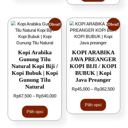
Obral!
Obral!
Kopi Arabika
KOPI ARABIKA
Gunung Tilu
JAVA PREANGER
Natural Kopi Biji /
KOPI BIJI / KOPI
Kopi Bubuk | Kopi
BUBUK | Kopi
Gunung Tilu
Java Preanger
Natural
Rp
45,000
–
Rp
362,500
Rp
67,500
–
Rp
540,000
Pilih opsi
Pilih opsi