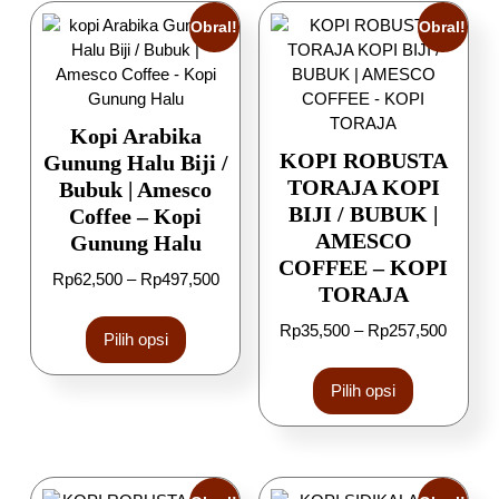
Obral!
Obral!
Kopi Arabika
KOPI ROBUSTA
Gunung Halu Biji /
TORAJA KOPI
Bubuk | Amesco
BIJI / BUBUK |
Coffee – Kopi
AMESCO
Gunung Halu
COFFEE – KOPI
Rp
62,500
–
Rp
497,500
TORAJA
Rp
35,500
–
Rp
257,500
Pilih opsi
Pilih opsi