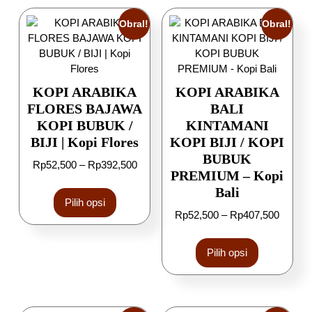
Obral!
Obral!
KOPI ARABIKA
KOPI ARABIKA
FLORES BAJAWA
BALI
KOPI BUBUK /
KINTAMANI
BIJI | Kopi Flores
KOPI BIJI / KOPI
BUBUK
Rp
52,500
–
Rp
392,500
PREMIUM – Kopi
Bali
Pilih opsi
Rp
52,500
–
Rp
407,500
Pilih opsi