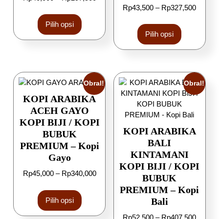
Rp
43,500
–
Rp
327,500
Pilih opsi
Pilih opsi
Obral!
Obral!
KOPI ARABIKA
ACEH GAYO
KOPI BIJI / KOPI
KOPI ARABIKA
BUBUK
BALI
PREMIUM – Kopi
KINTAMANI
Gayo
KOPI BIJI / KOPI
Rp
45,000
–
Rp
340,000
BUBUK
PREMIUM – Kopi
Pilih opsi
Bali
Rp
52,500
–
Rp
407,500