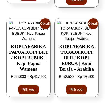
Obral!
Obral!
KOPI ARABIKA
KOPI ARABIKA
PAPUA KOPI BIJI
TORAJA KOPI
/ KOPI BUBUK |
BIJI / KOPI
Kopi Papua
BUBUK | Kopi
Wamena
Toraja – Arabika
Rp
55,000
–
Rp
427,500
Rp
52,500
–
Rp
407,500
Pilih opsi
Pilih opsi