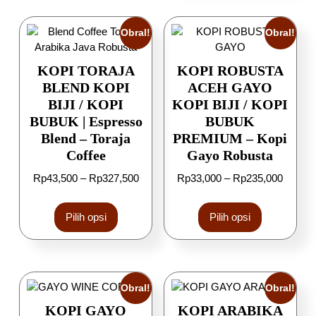
Obral!
Obral!
KOPI TORAJA
KOPI ROBUSTA
BLEND KOPI
ACEH GAYO
BIJI / KOPI
KOPI BIJI / KOPI
BUBUK | Espresso
BUBUK
Blend – Toraja
PREMIUM – Kopi
Coffee
Gayo Robusta
Rp
43,500
–
Rp
327,500
Rp
33,000
–
Rp
235,000
Pilih opsi
Pilih opsi
Obral!
Obral!
KOPI GAYO
KOPI ARABIKA