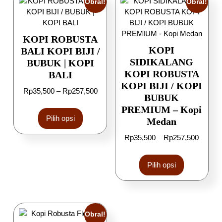
Obral!
Obral!
KOPI ROBUSTA
KOPI
BALI KOPI BIJI /
SIDIKALANG
BUBUK | KOPI
KOPI ROBUSTA
BALI
KOPI BIJI / KOPI
Rp
35,500
–
Rp
257,500
BUBUK
PREMIUM – Kopi
Pilih opsi
Medan
Rp
35,500
–
Rp
257,500
Pilih opsi
Obral!