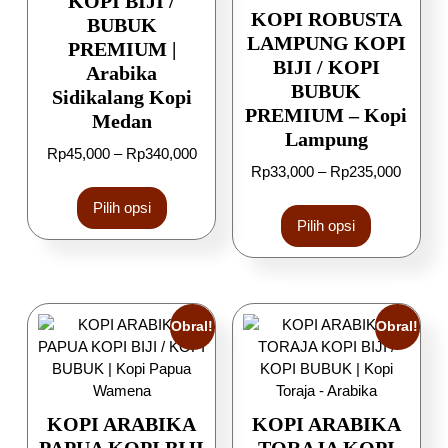
KOPI BIJI /
KOPI ROBUSTA
BUBUK
LAMPUNG KOPI
PREMIUM |
BIJI / KOPI
Arabika
BUBUK
Sidikalang Kopi
PREMIUM – Kopi
Medan
Lampung
Rp
45,000
–
Rp
340,000
Rp
33,000
–
Rp
235,000
Pilih opsi
Pilih opsi
Obral!
Obral!
KOPI ARABIKA
KOPI ARABIKA