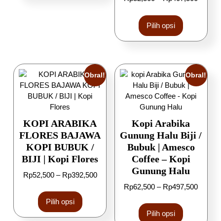
Pilih opsi
Obral!
Obral!
KOPI ARABIKA
Kopi Arabika
FLORES BAJAWA
Gunung Halu Biji /
KOPI BUBUK /
Bubuk | Amesco
BIJI | Kopi Flores
Coffee – Kopi
Gunung Halu
Rp
52,500
–
Rp
392,500
Rp
62,500
–
Rp
497,500
Pilih opsi
Pilih opsi