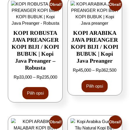
Obral!
Obral!
KOPI ROBUSTA
KOPI ARABIKA
JAVA PREANGER
JAVA PREANGER
KOPI BIJI / KOPI
KOPI BIJI / KOPI
BUBUK | Kopi
BUBUK | Kopi
Java Preanger –
Java Preanger
Robusta
Rp
45,000
–
Rp
362,500
Rp
33,000
–
Rp
235,000
Pilih opsi
Pilih opsi
Obral!
Obral!