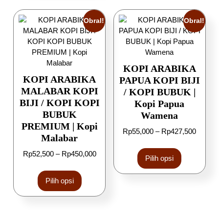
Obral!
Obral!
KOPI ARABIKA
KOPI ARABIKA
PAPUA KOPI BIJI
MALABAR KOPI
/ KOPI BUBUK |
BIJI / KOPI KOPI
Kopi Papua
BUBUK
Wamena
PREMIUM | Kopi
Rp
55,000
–
Rp
427,500
Malabar
Rp
52,500
–
Rp
450,000
Pilih opsi
Pilih opsi