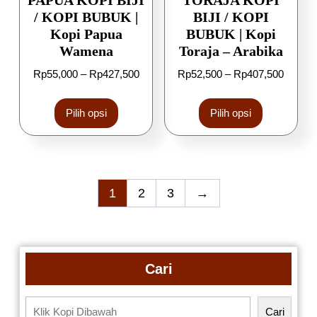
PAPUA KOPI BIJI
TORAJA KOPI
/ KOPI BUBUK |
BIJI / KOPI
Kopi Papua
BUBUK | Kopi
Wamena
Toraja – Arabika
Rp
55,000
–
Rp
427,500
Rp
52,500
–
Rp
407,500
Pilih opsi
Pilih opsi
1
2
3
→
Cari
Cari