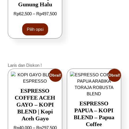
Gunung Halu
Rp
62,500
–
Rp
497,500
Pilih opsi
Laris dan Diskon !
Obral!
Obral!
ESPRESSO
COFFEE ACEH
ESPRESSO
GAYO – KOPI
PAPUA – KOPI
BLEND | Kopi
BLEND – Papua
Aceh Gayo
Coffee
Rp
40,000
–
Rp
297,500