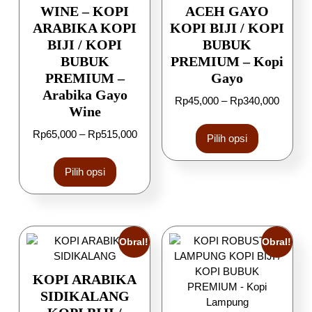
WINE – KOPI
ACEH GAYO
ARABIKA KOPI
KOPI BIJI / KOPI
BIJI / KOPI
BUBUK
BUBUK
PREMIUM – Kopi
PREMIUM –
Gayo
Arabika Gayo
Rp
45,000
–
Rp
340,000
Wine
Rp
65,000
–
Rp
515,000
Pilih opsi
Pilih opsi
Obral!
Obral!
KOPI ARABIKA
SIDIKALANG