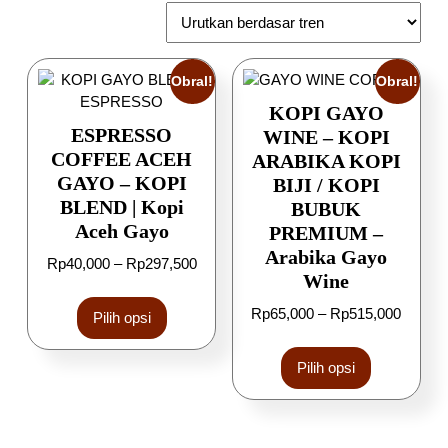
Obral!
Obral!
KOPI GAYO
ESPRESSO
WINE – KOPI
COFFEE ACEH
ARABIKA KOPI
GAYO – KOPI
BIJI / KOPI
BLEND | Kopi
BUBUK
Aceh Gayo
PREMIUM –
Arabika Gayo
Rp
40,000
–
Rp
297,500
Wine
Rp
65,000
–
Rp
515,000
Pilih opsi
Pilih opsi