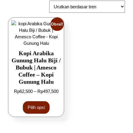
Obral!
Kopi Arabika
Gunung Halu Biji /
Bubuk | Amesco
Coffee – Kopi
Gunung Halu
Rp
62,500
–
Rp
497,500
Pilih opsi