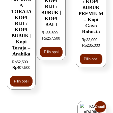
KOPI
/ KOPI
A
BIJI /
BUBUK
TORAJA
BUBUK |
PREMIUM
KOPI
KOPI
– Kopi
BIJI /
BALI
Gayo
KOPI
Robusta
Rp
35,500
–
BUBUK |
Rp
257,500
Rp
33,000
–
Kopi
Rp
235,000
Toraja –
Pilih opsi
Arabika
Pilih opsi
Rp
52,500
–
Rp
407,500
Pilih opsi
Obral!