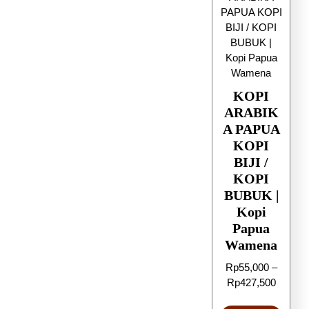
KOPI
ARABIK
A PAPUA
KOPI
BIJI /
KOPI
BUBUK |
Kopi
Papua
Wamena
Rp
55,000
–
Rp
427,500