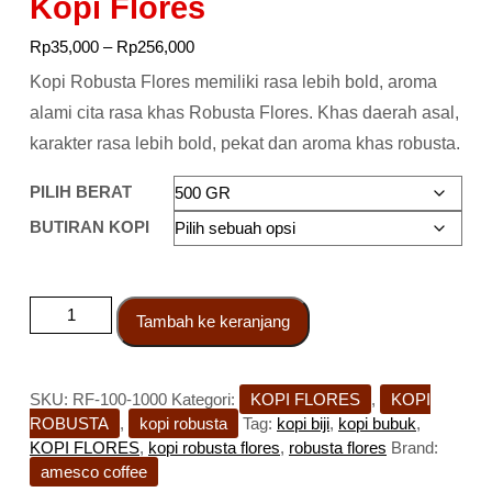
Kopi Flores
Rp
35,000
–
Rp
256,000
Kopi Robusta Flores memiliki rasa lebih bold, aroma
alami cita rasa khas Robusta Flores. Khas daerah asal,
karakter rasa lebih bold, pekat dan aroma khas robusta.
PILIH BERAT
BUTIRAN KOPI
Tambah ke keranjang
SKU:
RF-100-1000
Kategori:
KOPI FLORES
,
KOPI
ROBUSTA
,
kopi robusta
Tag:
kopi biji
,
kopi bubuk
,
KOPI FLORES
,
kopi robusta flores
,
robusta flores
Brand:
amesco coffee