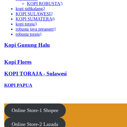
Produk
5
KOPI ROBUSTA
5
2
Produk
kopi sidikalang
2
Produk
2
KOPI SULAWESI
2
Produk
6
KOPI SUMATERA
6
3
Produk
kopi toraja
3
Produk
1
robusta java preanger
1
1
Produk
robusta toraja
1
Produk
Kopi Gunung Halu
Kopi Flores
KOPI TORAJA - Sulawesi
KOPI PAPUA
Online Store-1 Shopee
Online Store-2 Lazada