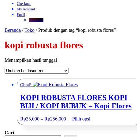
KOPI
Checkout
BUBUK
My Account
–
Email
Kopi
About Us
Flores
Beranda
/
Toko
/ Produk dengan tag “kopi robusta flores”
kopi robusta flores
Menampilkan hasil tunggal
Obral!
KOPI ROBUSTA FLORES KOPI
BIJI / KOPI BUBUK – Kopi Flores
Rentang
Produk
Rp
35,000
–
Rp
256,000
Pilih opsi
harga:
ini
Rp35,000
memiliki
Cari
hingga
beberapa