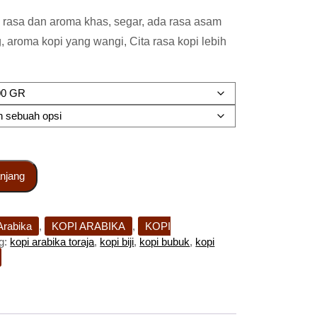
i rasa dan aroma khas, segar, ada rasa asam
 aroma kopi yang wangi, Cita rasa kopi lebih
njang
Arabika
,
KOPI ARABIKA
,
KOPI
g:
kopi arabika toraja
,
kopi biji
,
kopi bubuk
,
kopi