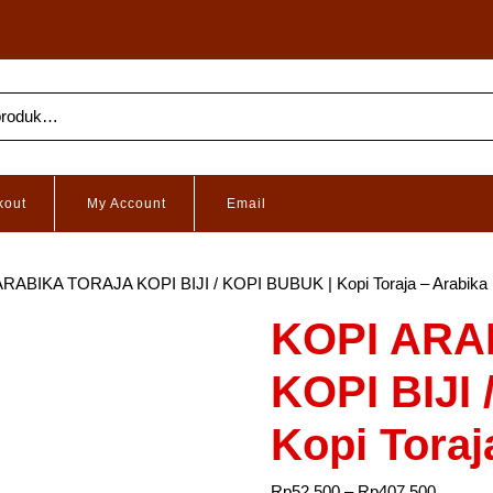
kout
My Account
Email
ARABIKA TORAJA KOPI BIJI / KOPI BUBUK | Kopi Toraja – Arabika
KOPI ARA
KOPI BIJI
Kopi Toraj
Rp
52,500
–
Rp
407,500