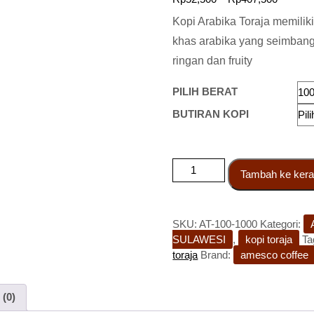
Kopi Arabika Toraja memilik
khas arabika yang seimbang,
ringan dan fruity
PILIH BERAT
BUTIRAN KOPI
Tambah ke kera
SKU:
AT-100-1000
Kategori:
SULAWESI
,
kopi toraja
Ta
toraja
Brand:
amesco coffee
 (0)