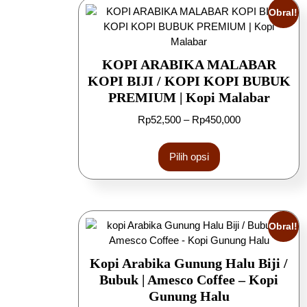
Obral!
KOPI ARABIKA MALABAR
KOPI BIJI / KOPI KOPI BUBUK
PREMIUM | Kopi Malabar
Rp
52,500
–
Rp
450,000
Pilih opsi
Obral!
Kopi Arabika Gunung Halu Biji /
Bubuk | Amesco Coffee – Kopi
Gunung Halu