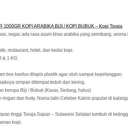
000GR KOPI ARABIKA BIJI / KOPI BUBUK – Kopi Toraja
has, segar, ada rasa asam khas arabika yang seimbang, aroma k
e, restaurant, hotel, dan kedai kopi.
R & 1 KG
m box kardus dilapis plastik agar utuh sampai kepelanggan.
baiknya simpan ditempat teduh dan kering.
berupa Biji / Bubuk (Kasar, Sedang, halus)
h ringan dan fruity. Nama latin Celeber Kalosi popular di kala
ataran tinggi Toraja Sapan – Sulawesi Selatan tumbuh di keting
naman kopi.