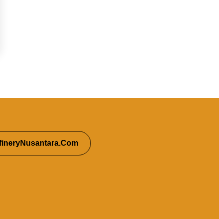
fineryNusantara.Com