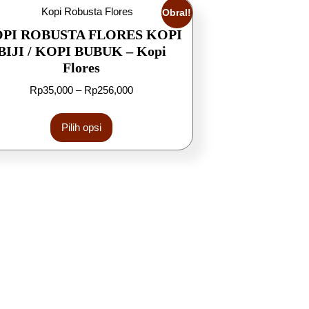
Obral!
PI ROBUSTA FLORES KOPI
BIJI / KOPI BUBUK – Kopi
Flores
Rp
35,000
–
Rp
256,000
Pilih opsi