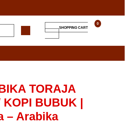
0
SHOPPING CART
BIKA TORAJA
 / KOPI BUBUK |
a – Arabika