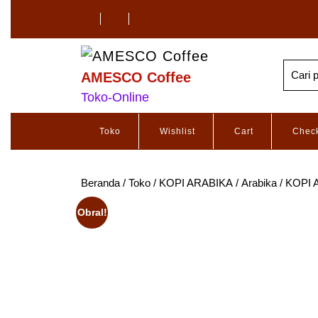
AMESCO Coffee
Toko-Online
Toko
Wishlist
Cart
Chec
Beranda
/
Toko
/
KOPI ARABIKA
/
Arabika
/ KOPI 
Obral!