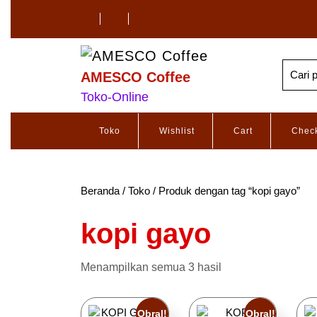
AMESCO Coffee
Toko-Online
Toko
Wishlist
Cart
Chec
Beranda
/
Toko
/ Produk dengan tag “kopi gayo”
kopi gayo
Menampilkan semua 3 hasil
Obral!
Obral!