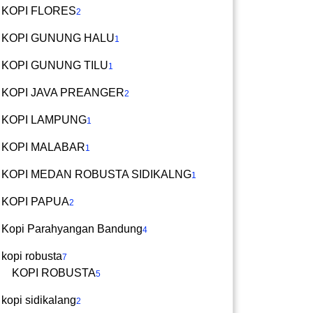
KOPI FLORES
2
KOPI GUNUNG HALU
1
KOPI GUNUNG TILU
1
KOPI JAVA PREANGER
2
KOPI LAMPUNG
1
KOPI MALABAR
1
KOPI MEDAN ROBUSTA SIDIKALNG
1
KOPI PAPUA
2
Kopi Parahyangan Bandung
4
kopi robusta
7
KOPI ROBUSTA
5
kopi sidikalang
2