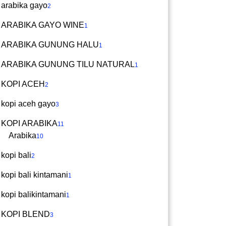
arabika gayo
2
ARABIKA GAYO WINE
1
ARABIKA GUNUNG HALU
1
ARABIKA GUNUNG TILU NATURAL
1
KOPI ACEH
2
kopi aceh gayo
3
KOPI ARABIKA
11
Arabika
10
kopi bali
2
kopi bali kintamani
1
kopi balikintamani
1
KOPI BLEND
3