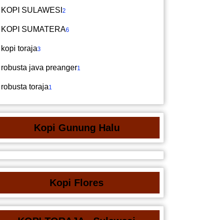
KOPI SULAWESI
2
KOPI SUMATERA
6
kopi toraja
3
robusta java preanger
1
robusta toraja
1
Kopi Gunung Halu
Kopi Flores