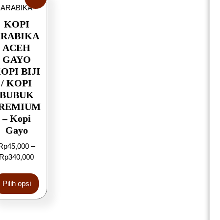
KOPI
ARABIKA
ACEH
GAYO
OPI BIJI
/ KOPI
BUBUK
REMIUM
– Kopi
Gayo
Rp
45,000
–
Rp
340,000
Pilih opsi