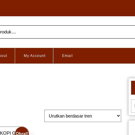
kout
My Account
Email
Obral!