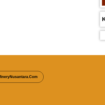
fineryNusantara.Com