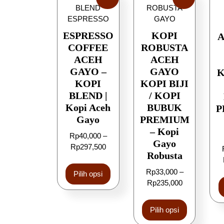
ESPRESSO
KOPI
COFFEE
ROBUSTA
ACEH
ACEH
GAYO –
GAYO
K
KOPI
KOPI BIJI
BLEND |
/ KOPI
Kopi Aceh
BUBUK
P
Gayo
PREMIUM
– Kopi
Rp
40,000
–
Gayo
Rp
297,500
Robusta
Rp
33,000
–
Pilih opsi
Rp
235,000
Pilih opsi