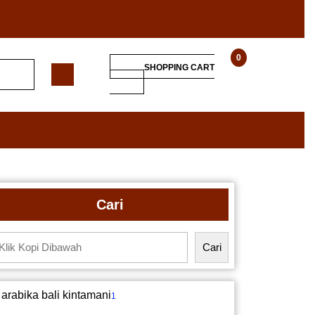
0
SHOPPING CART
Cari
Cari
arabika bali kintamani
1