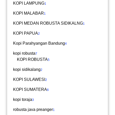
KOPI LAMPUNG
1
KOPI MALABAR
1
KOPI MEDAN ROBUSTA SIDIKALNG
1
KOPI PAPUA
2
Kopi Parahyangan Bandung
4
kopi robusta
7
KOPI ROBUSTA
5
kopi sidikalang
2
KOPI SULAWESI
2
KOPI SUMATERA
6
kopi toraja
3
robusta java preanger
1