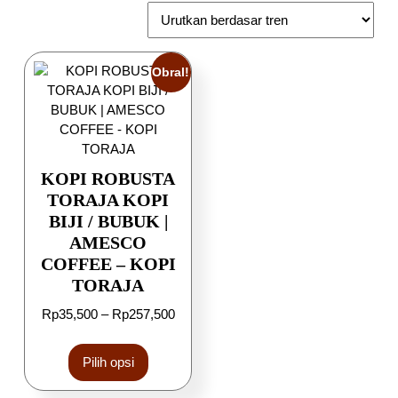
Obral!
KOPI ROBUSTA
TORAJA KOPI
BIJI / BUBUK |
AMESCO
COFFEE – KOPI
TORAJA
Rp
35,500
–
Rp
257,500
Pilih opsi