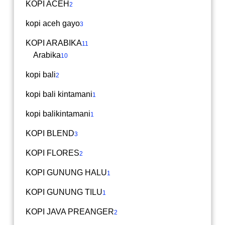
KOPI ACEH
2
kopi aceh gayo
3
KOPI ARABIKA
11
Arabika
10
kopi bali
2
kopi bali kintamani
1
kopi balikintamani
1
KOPI BLEND
3
KOPI FLORES
2
KOPI GUNUNG HALU
1
KOPI GUNUNG TILU
1
KOPI JAVA PREANGER
2