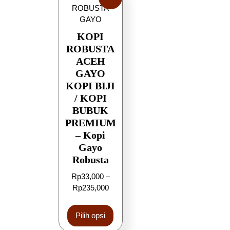
KOPI
ROBUSTA
ACEH
GAYO
KOPI BIJI
/ KOPI
BUBUK
PREMIUM
– Kopi
Gayo
Robusta
Rp
33,000
–
Rp
235,000
Pilih opsi