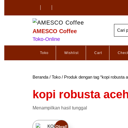
AMESCO Coffee
Toko-Online
Toko
Wishlist
Cart
Chec
Beranda
/
Toko
/ Produk dengan tag “kopi robusta 
kopi robusta ace
Menampilkan hasil tunggal
Obral!