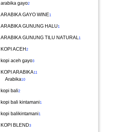
arabika gayo
2
ARABIKA GAYO WINE
1
ARABIKA GUNUNG HALU
1
ARABIKA GUNUNG TILU NATURAL
1
KOPI ACEH
2
kopi aceh gayo
3
KOPI ARABIKA
11
Arabika
10
kopi bali
2
kopi bali kintamani
1
kopi balikintamani
1
KOPI BLEND
3