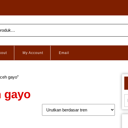
kout
My Account
Email
aceh gayo”
h gayo