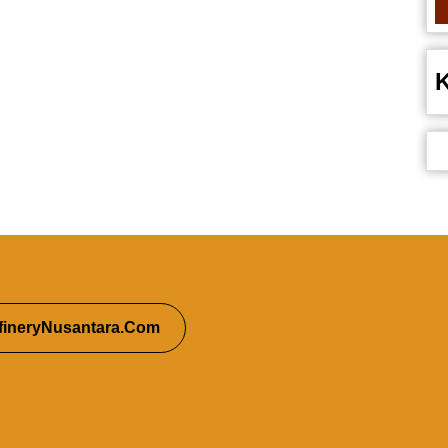
fineryNusantara.Com