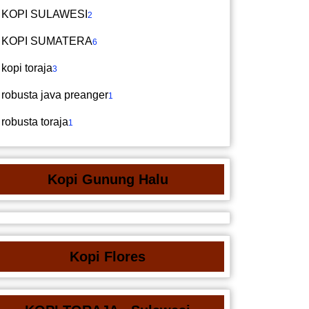
KOPI SULAWESI
2
KOPI SUMATERA
6
kopi toraja
3
robusta java preanger
1
robusta toraja
1
Kopi Gunung Halu
Kopi Flores