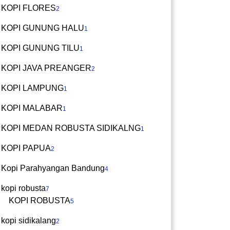
KOPI FLORES
2
KOPI GUNUNG HALU
1
KOPI GUNUNG TILU
1
KOPI JAVA PREANGER
2
KOPI LAMPUNG
1
KOPI MALABAR
1
KOPI MEDAN ROBUSTA SIDIKALNG
1
KOPI PAPUA
2
Kopi Parahyangan Bandung
4
kopi robusta
7
KOPI ROBUSTA
5
kopi sidikalang
2