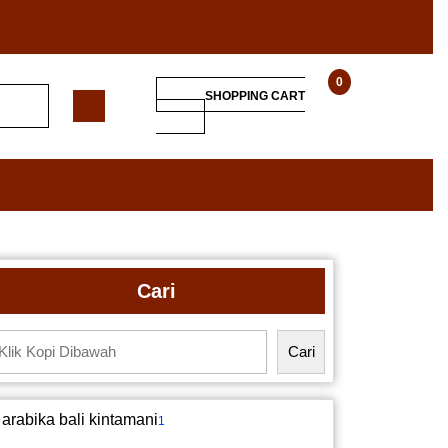
0
SHOPPING CART
Cari
Cari
arabika bali kintamani
1