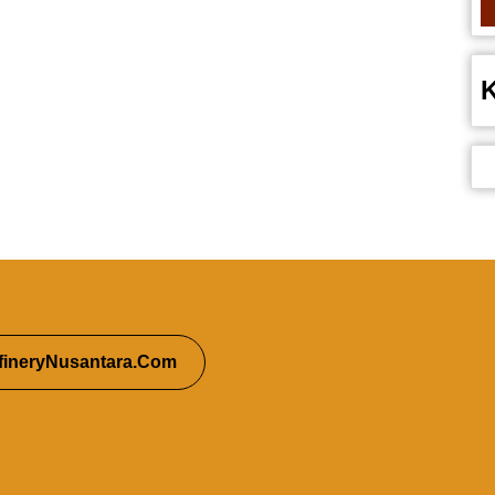
fineryNusantara.Com