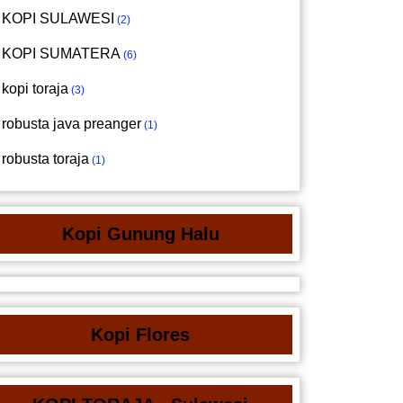
KOPI SULAWESI
2
KOPI SUMATERA
6
kopi toraja
3
robusta java preanger
1
robusta toraja
1
Kopi Gunung Halu
Kopi Flores