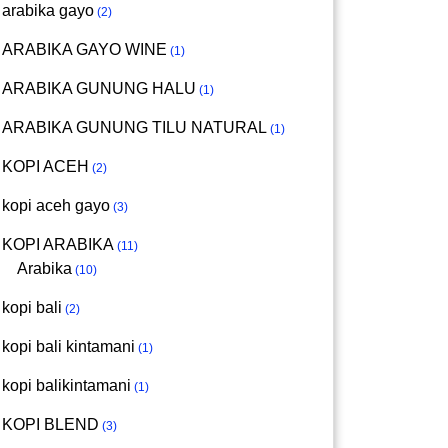
arabika gayo
2
ARABIKA GAYO WINE
1
ARABIKA GUNUNG HALU
1
ARABIKA GUNUNG TILU NATURAL
1
KOPI ACEH
2
kopi aceh gayo
3
KOPI ARABIKA
11
Arabika
10
kopi bali
2
kopi bali kintamani
1
kopi balikintamani
1
KOPI BLEND
3