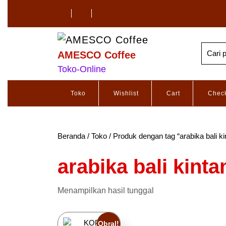
AMESCO Coffee
Toko-Online
Toko
Wishlist
Cart
Chec
Beranda
/
Toko
/ Produk dengan tag “arabika bali k
arabika bali kint
Menampilkan hasil tunggal
Obral!