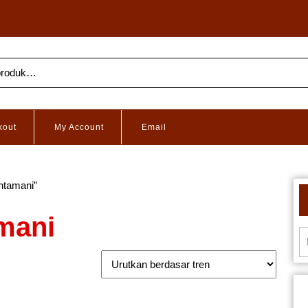
kout
My Account
Email
intamani”
amani