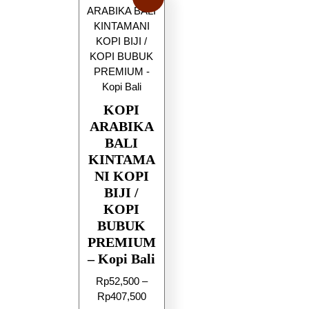
KOPI
ARABIKA
BALI
KINTAMA
NI KOPI
BIJI /
KOPI
BUBUK
PREMIUM
– Kopi Bali
Rp
52,500
–
Rp
407,500