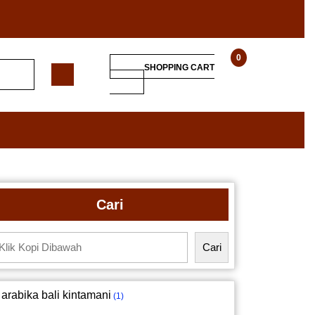
0
SHOPPING CART
Cari
Cari
arabika bali kintamani
1